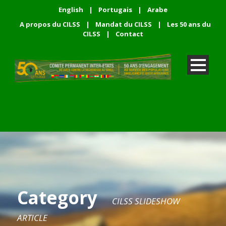
English
|
Portugais
|
Arabe
A propos du CILSS
|
Mandat du CILSS
|
Les 50 ans du
CILSS
|
Contact
Category
CILSS SLIDESHOW
ARTICLE