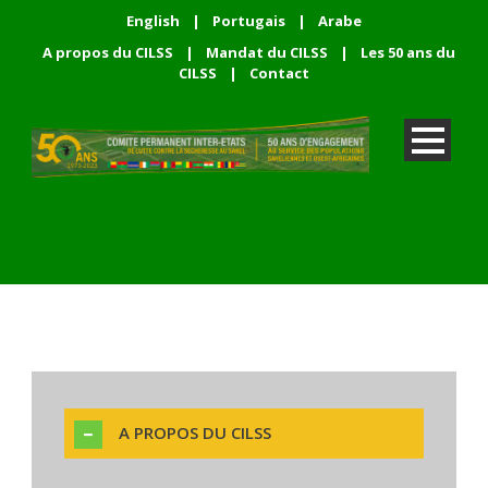
English
|
Portugais
|
Arabe
A propos du CILSS
|
Mandat du CILSS
|
Les 50 ans du
CILSS
|
Contact
A PROPOS DU CILSS