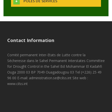
POLES DE SERVICES
Contact Information
Comité permanent Inter-Etats de Lutte contre la
Sécheresse dans le Sahel Permanent Interstates Committee
for Drought Control in the Sahel Bd Mohammar El Kadahfi
Ouga 2000 03 BP 7049 Ouagadougou 03 Tel (+226) 25 49
96 00 E-mail: administration.se@cilss.int Site web :
www.cilss.int