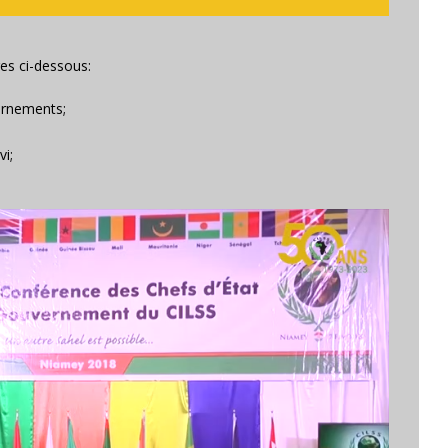
res ci-dessous:
ernements;
i;