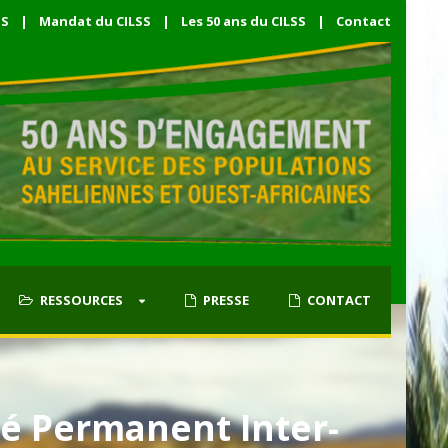
SS
|
Mandat du CILSS
|
Les 50 ans du CILSS
|
Contact
RESSOURCES
PRESSE
CONTACT
té Permanent Inter-