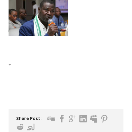
*
Share Post: