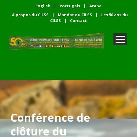
English
|
Portugais
|
Arabe
A propos du CILSS
|
Mandat du CILSS
|
Les 50 ans du
CILSS
|
Contact
Conférence de
clôture du