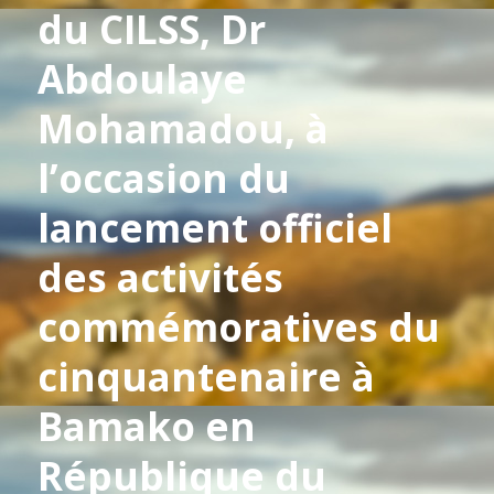
du CILSS, Dr
Abdoulaye
Mohamadou, à
l’occasion du
lancement officiel
des activités
commémoratives du
cinquantenaire à
Bamako en
République du