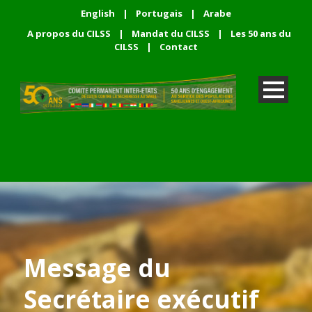
English
|
Portugais
|
Arabe
A propos du CILSS
|
Mandat du CILSS
|
Les 50 ans du
CILSS
|
Contact
Message du
Secrétaire exécutif